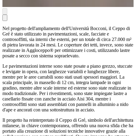
Nel progetto dell'ampliamento dell'Università Bocconi, il Ceppo di
Gré è stato utilizzato in pavimentazioni, scale, facciate e
controsoffitti, sia interni che esterni, per un totale di circa 27.000 m²
di pietra lavorata in 24 mesi. Le coperture dei tetti, invece, sono state
realizzate in Aggloceppo® per ottimizzare i costi, utilizzando lastre
posate a secco con sistema sopraelevato.
Le pavimentazioni interne sono state posate a piano grezzo, stuccate
e levigate in opera, con larghezze variabili e lunghezze libere,
mentre per le aree carrabili sono stati usati spessori maggiori. La
scala principale, in massello di 12 cm, integra lampade in ogni
gradino, mentre altre scale interne ed esterne sono state realizzate in
modo tradizionale. Per i rivestimenti, sono state impiegate lastre a
casellario fissate con zanche in acciaio Aisi 304, mentre i
controsoffitti sono stati assemblati con pannelli in alluminio a nido
d'ape e ancorati con una sottostruttura in acciaio.
Il progetto ha reinterpretato il Ceppo di Gré, simbolo dell'architettura
milanese, in chiave contemporanea, offrendo una nuova sfida che ha
portato alla creazione di soluzioni tecniche innovative grazie alla